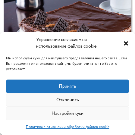
Управление согласием на
использование файлов cookie
Мы используем куки для наилучшего представления нашего сайта. Если
Вы продолжите использовать сайт, мы будем считать что Вас это
Торт «Шоколадный комплимент» (1 кг)
устраивает.
44.00
Принять
Отклонить
Настройки куки
Политика в отношении обработки файлов cookie