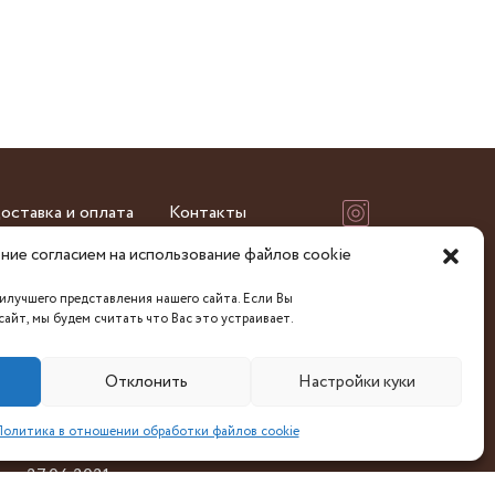
оставка и оплата
Контакты
ние согласием на использование файлов cookie
услуг имени П.М.Машерова». УНП 192240128,
илучшего представления нашего сайта. Если Вы
кий (почтовый) адрес: 220004, Минск,
айт, мы будем считать что Вас это устраивает.
 каб. 503. р/с
000 в ЦБУ № 510 ОАО «АСБ Беларусбанк» г.
Отклонить
Настройки куки
6 код (BIC) AKBBBY2X. тел/факс: 8(017) 219-
видетельство о государственной регистрации
олитика в отношении обработки файлов cookie
минским горисполкомом 20.03.2014г. Дата
ре 27.04.2021г.