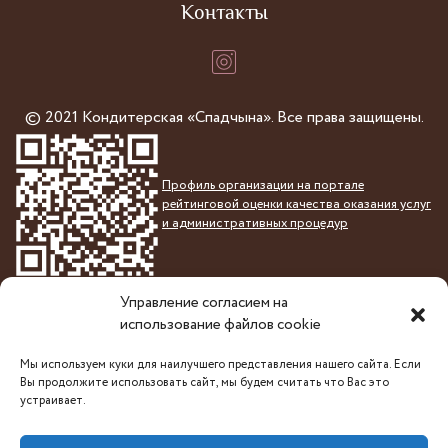
Контакты
© 2021 Кондитерская «Спадчына». Все права защищены.
Профиль организации на портале
рейтинговой оценки качества оказания услуг
и административных процедур
РУП «Комплекс по оказанию услуг имени П.М.Машерова».
Управление согласием на
УНП 192240128, ОКПО 381661635000 Юридический
использование файлов cookie
(почтовый) адрес: 220004, Минск, проспект Победителей,
23/3-6, каб. 503. р/с BY48AKBB30120000075125100000 в
Мы используем куки для наилучшего представления нашего сайта. Если
Вы продолжите использовать сайт, мы будем считать что Вас это
ЦБУ № 510 ОАО «АСБ Беларусбанк» г. Минск, пр-т
устраивает.
Независимости, 56 код (BIC) AKBBBY2X. тел/факс: 8(017)
219-48-21, info@masherova.by. Свидетельство о