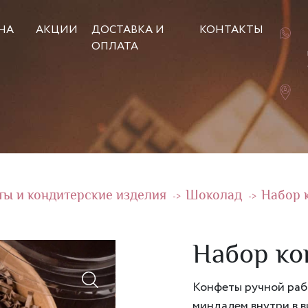
НА
АКЦИИ
ДОСТАВКА И
КОНТАКТЫ
ОПЛАТА
ты и кондитерские изделия
Шоколад
Набор 
->
->
Набор ко
Конфеты ручной раб
миндалем внутри в в