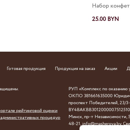
Набор конфет
25.00
Br
Готовая продукция
Продукция на заказ
Акции
Д
защищены.
РУП «Комплекс по оказанию 
ОКПО 381661635000 Юридичес
проспект Победителей, 23/3-6,
BY48AKBB30120000075125100
портале рейтинговой оценки
Минск, пр-т Независимости, 5
 и административных процедур
48-21, info@masherova.by. С