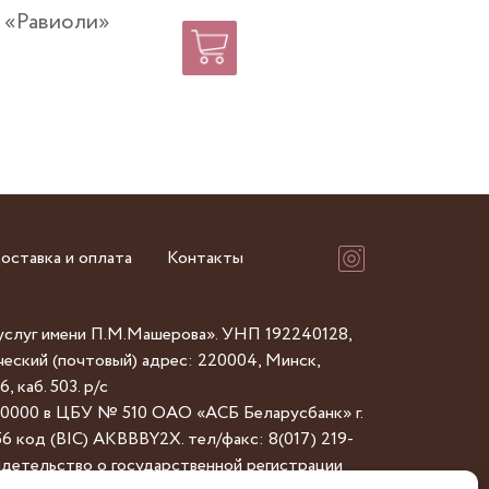
 «Равиоли»
Заказать
оставка и оплата
Контакты
услуг имени П.М.Машерова». УНП 192240128,
кий (почтовый) адрес: 220004, Минск,
 каб. 503. р/с
000 в ЦБУ № 510 ОАО «АСБ Беларусбанк» г.
6 код (BIC) AKBBBY2X. тел/факс: 8(017) 219-
видетельство о государственной регистрации