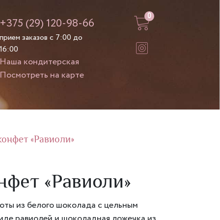
0
+375 (29) 120-98-66
прием заказов с 7:00 до
16:00
Наша кондитерская
Посмотреть на карте
конфет «Равиоли»
нфет «Равиоли»
оты из белого шоколада с цельным
иде равиолей и шоколадная ложечка из